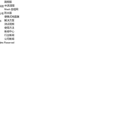
姓名：
新产品、活动及相关信息
手机：
内容：
产品中心
微型版
标准版
J30版
跳频版
4K高清版
圳市南山区粤海街道科技园社区深南路科技
Mesh 自组网
特科兴创新中心D栋1002
防水版
京市昌平区立业路6号大数据智能产业园1号