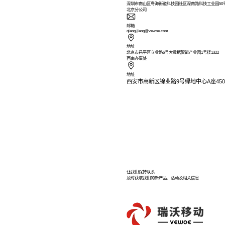
您当前位置：
首
深圳总部
手机
15602404199
地址
深圳市南山区粤海
北京分公司
邮箱
qiang.jiang@vew
地址
北京市昌平区立业
西南办事处
地址
西安市高新区