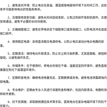
1、避免恶劣环境：防止电台在高温、潮湿或强电磁场环境下长时间工作，这些
条件可能影响电台的性能和寿命。
2、合理使用发射功能：避免长时间连续发射，以免过热损坏发射机部件。合理
安排通话，避免不必要的长时间使用。
3、正确插拔接口：避免在带电状态下插拔串口或其他接口，以防电流冲击造成
接口损坏。
4、使用稳定电源：采用直流稳压电源供电，以防止电压波动对电台电路的损
害。
5、定期清洁：保持电台外部清洁，防止灰尘和污垢积累，尤其是面板、按钮和
旋钮，以避免操作失灵。
6、存储条件：在不使用时，将电台存放在干燥、温度适宜的环境中，避免直接
暴露在阳光下或潮湿环境中。
7、定期检查电池：确保电池电量充足，定期更换或充电，避免电池泄露腐蚀内
部电路。
8、专业维护：定期由专业人员进行深度检查和维护，包括内部清洁、电路检测
和软件更新。
9、抗干扰措施：采取跳频通信技术等手段，提高电台在复杂电磁环境下的抗干
扰能力。