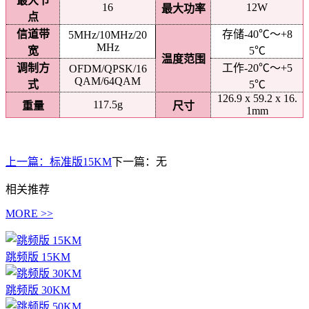
最大节
16
12W
最大功率
点
信道带
存储-40℃～+8
5MHz/10MHz/20
MHz
宽
5℃
温度范围
调制方
工作-20℃～+5
OFDM/QPSK/16
QAM/64QAM
式
5℃
126.9 x 59.2 x 16.
117.5g
重量
尺寸
1mm
上一篇：
标准版15KM
下一篇：
无
相关推荐
MORE >>
跳频版 15KM
跳频版 30KM