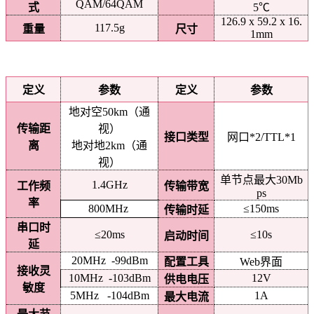
QAM/64QAM
式
5℃
126.9 x 59.2 x 16.
117.5g
重量
尺寸
1mm
定义
参数
定义
参数
地对空50km（通
传输距
视）
接口类型
网口*2/TTL*1
离
地对地2km（通
视）
单节点最大30Mb
1.4GHz
工作频
传输带宽
ps
率
800MHz
≤150ms
传输时延
串口时
≤20ms
≤10s
启动时间
延
20MHz -99dBm
配置工具
Web界面
接收灵
10MHz -103dBm
12V
供电电压
敏度
5MHz -104dBm
1A
最大电流