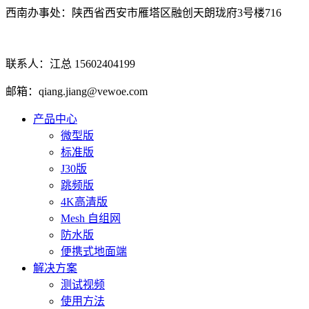
西南办事处：陕西省西安市雁塔区融创天朗珑府3号楼716
联系人：江总 15602404199
邮箱：qiang.jiang@vewoe.com
产品中心
微型版
标准版
J30版
跳频版
4K高清版
Mesh 自组网
防水版
便携式地面端
解决方案
测试视频
使用方法