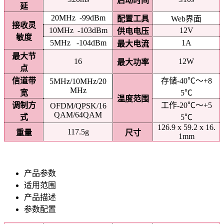
启动时间
延
20MHz -99dBm
配置工具
Web界面
接收灵
10MHz -103dBm
12V
供电电压
敏度
5MHz -104dBm
1A
最大电流
最大节
16
12W
最大功率
点
信道带
存储-40℃～+8
5MHz/10MHz/20
MHz
宽
5℃
温度范围
调制方
工作-20℃～+5
OFDM/QPSK/16
QAM/64QAM
式
5℃
126.9 x 59.2 x 16.
117.5g
重量
尺寸
1mm
产品参数
适用范围
产品描述
参数配置