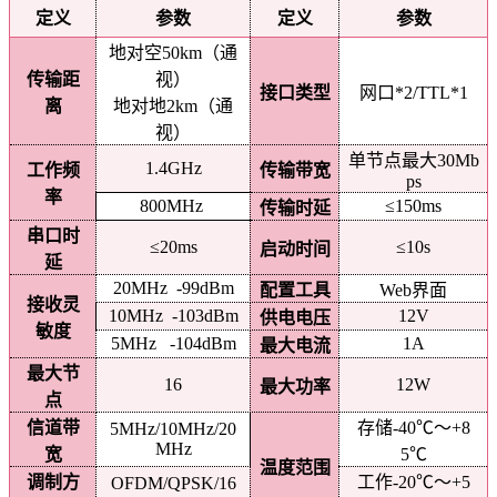
定义
参数
定义
参数
地对空50km（通
传输距
视）
接口类型
网口*2/TTL*1
离
地对地2km（通
视）
单节点最大30Mb
1.4GHz
工作频
传输带宽
ps
率
800MHz
≤150ms
传输时延
串口时
≤20ms
≤10s
启动时间
延
20MHz -99dBm
配置工具
Web界面
接收灵
10MHz -103dBm
12V
供电电压
敏度
5MHz -104dBm
1A
最大电流
最大节
16
12W
最大功率
点
信道带
存储-40℃～+8
5MHz/10MHz/20
MHz
宽
5℃
温度范围
调制方
工作-20℃～+5
OFDM/QPSK/16