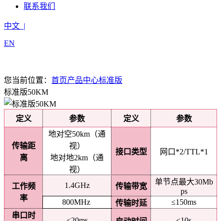
联系我们
中文 |
EN
您当前位置：
首页
产品中心
标准版
标准版50KM
定义
参数
定义
参数
地对空50km（通
传输距
视）
接口类型
网口*2/TTL*1
离
地对地2km（通
视）
单节点最大30Mb
1.4GHz
工作频
传输带宽
ps
率
800MHz
≤150ms
传输时延
串口时
≤20ms
≤10s