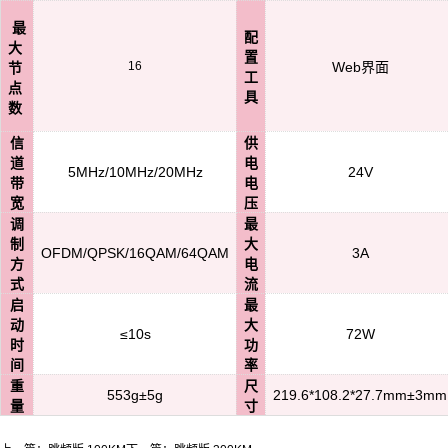
最
配
大
置
16
Web界面
节
工
点
具
数
信
供
道
电
5MHz/10MHz/20MHz
24V
带
电
宽
压
调
最
制
大
OFDM/QPSK/16QAM/64QAM
3A
方
电
式
流
启
最
动
大
≤10s
72W
时
功
间
率
重
尺
553g±5g
219.6*108.2*27.7mm±3mm
量
寸