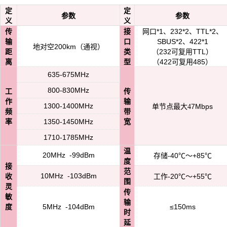
定
定
参数
参数
义
义
网口*1、232*2、TTL*2、
传
接
SBUS*2、422*1
输
口
地对空200km（通视）
（232可复用TTL）
距
类
（422可复用485）
离
型
635-675MHz
800-830MHz
工
传
作
输
1300-1400MHz
7Mbps
单节点最大4
频
带
1350-1450MHz
率
宽
1710-1785MHz
温
20MHz -99dBm
存储-40℃～+85℃
度
接
范
10MHz -103dBm
工作-20℃～+55℃
收
围
灵
传
敏
输
5MHz -104dBm
≤150ms
度
时
延