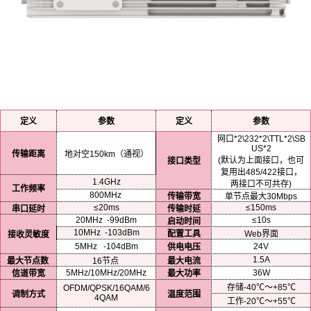
定义
参数
定义
参数
网口*2\232*2\TTL*2\SB
US*2
传输距离
地对空150km（通视）
(默认为上面接口，也可
接口类型
复用出485/422接口，
1.4GHz
两接口不可共存)
工作频率
800MHz
传输带宽
单节点最大30Mbps
≤20ms
≤150ms
串口延时
传输时延
20MHz -99dBm
≤10s
启动时间
10MHz -103dBm
配置工具
Web界面
接收灵敏度
5MHz -104dBm
24V
供电电压
1.5A
最大节点数
16节点
最大电流
5MHz/10MHz/20MHz
36W
信道带宽
最大功率
存储-40℃～+85℃
OFDM/QPSK/16QAM/6
调制方式
温度范围
4QAM
工作-20℃～+55℃